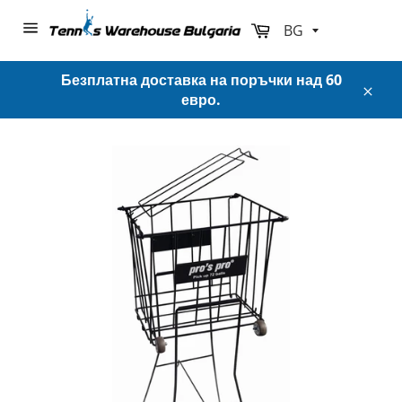
Преминете
към
Количка
Навигация
съдържанието
в
сайта
Безплатна доставка на поръчки над 60
евро.
Затв